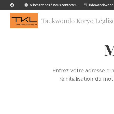
N'hésitez pas à nous contacter...
info@taekwondo
Taekwondo Koryo Léglis
M
Entrez votre adresse e-
réinitialisation du m