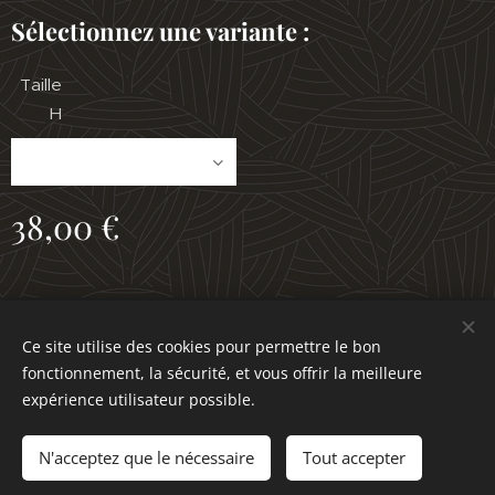
Sélectionnez une variante :
Taille
H
38,00
€
© 2024
École de taekwondo.
Tous droits réservés.
Ce site utilise des cookies pour permettre le bon
Optimisé par
Webnode
Cookies
fonctionnement, la sécurité, et vous offrir la meilleure
expérience utilisateur possible.
Ajouter au panier
N'acceptez que le nécessaire
Tout accepter