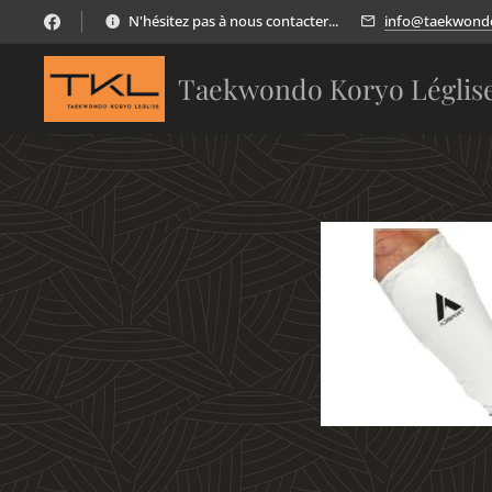
N'hésitez pas à nous contacter...
info@taekwondo
Taekwondo Koryo Léglis