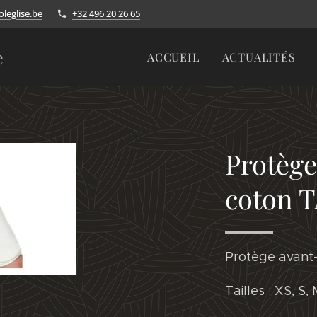
leglise.be
+32 496 20 26 65
e
ACCUEIL
ACTUALITÉS
Protège
coton 
Protège avant
Tailles : XS, S, 