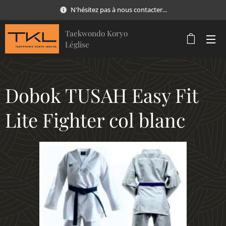
N'hésitez pas à nous contacter...
Taekwondo Koryo
Léglise
Dobok TUSAH Easy Fit
Lite Fighter col blanc