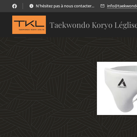
N'hésitez pas à nous contacter...
info@taekwondo
Taekwondo Koryo Léglis