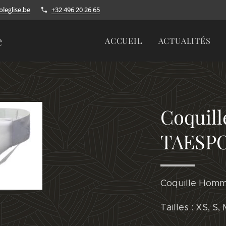
leglise.be
+32 496 20 26 65
e
ACCUEIL
ACTUALITÉS
Coquil
TAESP
Coquille Hom
Tailles : XS, S, 