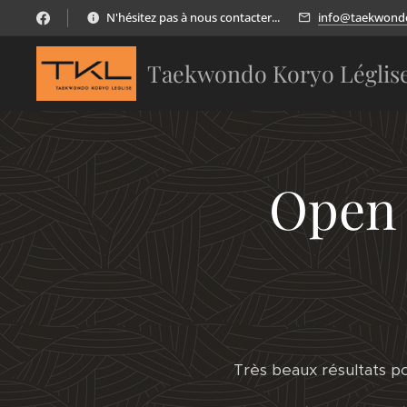
N'hésitez pas à nous contacter...
info@taekwondo
Taekwondo Koryo Léglis
Open 
Très beaux résultats 