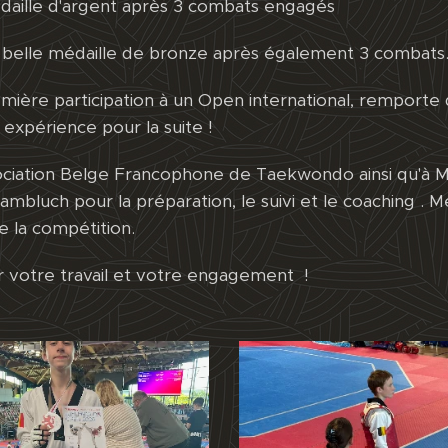
daille d'argent après 3 combats engagés
 belle médaille de bronze après également 3 combats
emière participation à un Open international, remporte
xpérience pour la suite !
ociation Belge Francophone de Taekwondo ainsi qu'à M 
mbluch pour la préparation, le suivi et le coaching . Me
e la compétition.
ur votre travail et votre engagement !