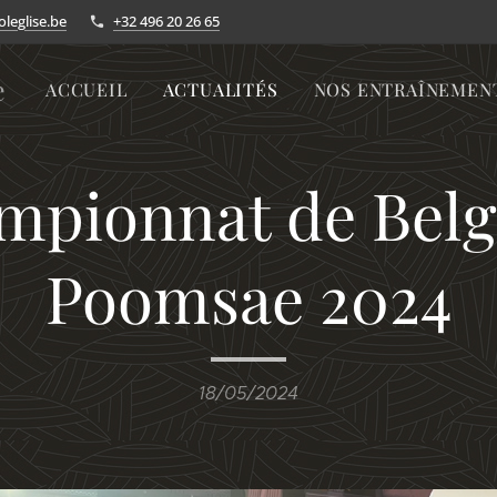
leglise.be
+32 496 20 26 65
e
ACCUEIL
ACTUALITÉS
NOS ENTRAÎNEMEN
mpionnat de Belg
Poomsae 2024
18/05/2024