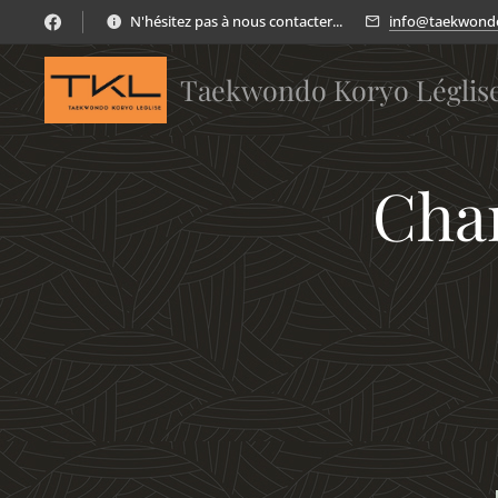
N'hésitez pas à nous contacter...
info@taekwondo
Taekwondo Koryo Léglis
Cha